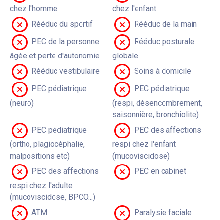
chez l'homme
chez l'enfant
Rééduc du sportif
Rééduc de la main
PEC de la personne
Rééduc posturale
âgée et perte d'autonomie
globale
Rééduc vestibulaire
Soins à domicile
PEC pédiatrique
PEC pédiatrique
(neuro)
(respi, désencombrement,
saisonnière, bronchiolite)
PEC pédiatrique
PEC des affections
(ortho, plagiocéphalie,
respi chez l'enfant
malpositions etc)
(mucoviscidose)
PEC des affections
PEC en cabinet
respi chez l'adulte
(mucoviscidose, BPCO...)
ATM
Paralysie faciale