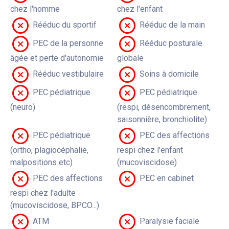
chez l'homme
chez l'enfant
Rééduc du sportif
Rééduc de la main
PEC de la personne
Rééduc posturale
âgée et perte d'autonomie
globale
Rééduc vestibulaire
Soins à domicile
PEC pédiatrique
PEC pédiatrique
(neuro)
(respi, désencombrement,
saisonnière, bronchiolite)
PEC pédiatrique
PEC des affections
(ortho, plagiocéphalie,
respi chez l'enfant
malpositions etc)
(mucoviscidose)
PEC des affections
PEC en cabinet
respi chez l'adulte
(mucoviscidose, BPCO...)
ATM
Paralysie faciale