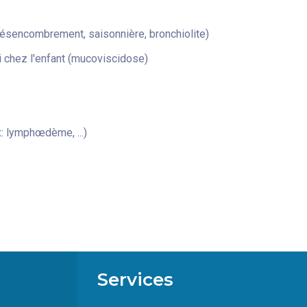
désencombrement, saisonnière, bronchiolite)
 chez l'enfant (mucoviscidose)
: lymphœdème, ...)
Services