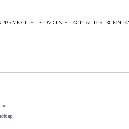
URPS MK GE
SERVICES
ACTUALITÉS
KINÉ
euse
ndicap