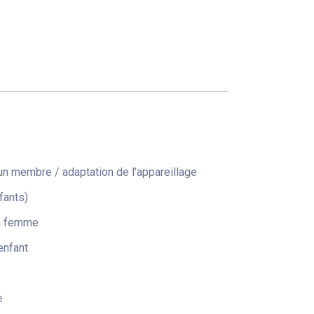
n membre / adaptation de l'appareillage
fants)
la femme
enfant
e