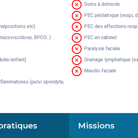
Soins à domicile
PEC pédiatrique (respi, 
malpositions etc)
PEC des affections respi
(mucoviscidose, BPCO...)
PEC en cabinet
Paralysie faciale
lte/enfant)
Drainage lymphatique (ex
Maxillo-faciale
flammatoires (pelvi spondyte,
pratiques
Missions