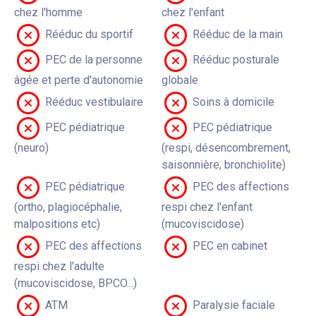
chez l'homme
chez l'enfant
Rééduc du sportif
Rééduc de la main
PEC de la personne
Rééduc posturale
âgée et perte d'autonomie
globale
Rééduc vestibulaire
Soins à domicile
PEC pédiatrique
PEC pédiatrique
(neuro)
(respi, désencombrement,
saisonnière, bronchiolite)
PEC pédiatrique
PEC des affections
(ortho, plagiocéphalie,
respi chez l'enfant
malpositions etc)
(mucoviscidose)
PEC des affections
PEC en cabinet
respi chez l'adulte
(mucoviscidose, BPCO...)
ATM
Paralysie faciale