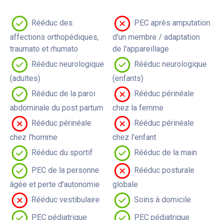
Rééduc des
PEC après amputation
affections orthopédiques,
d'un membre / adaptation
traumato et rhumato
de l'appareillage
Rééduc neurologique
Rééduc neurologique
(adultes)
(enfants)
Rééduc de la paroi
Rééduc périnéale
abdominale du post partum
chez la femme
Rééduc périnéale
Rééduc périnéale
chez l'homme
chez l'enfant
Rééduc du sportif
Rééduc de la main
PEC de la personne
Rééduc posturale
âgée et perte d'autonomie
globale
Rééduc vestibulaire
Soins à domicile
PEC pédiatrique
PEC pédiatrique