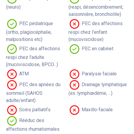
(neuro)
(respi, désencombrement,
saisonnière, bronchiolite)
PEC pédiatrique
PEC des affections
(ortho, plagiocéphalie,
respi chez l'enfant
malpositions etc)
(mucoviscidose)
PEC des affections
PEC en cabinet
respi chez l'adulte
(mucoviscidose, BPCO...)
ATM
Paralysie faciale
PEC des apnées du
Drainage lymphatique
sommeil (SAHOS
(ex: lymphœdème, ...)
adulte/enfant)
Soins palliatifs
Maxillo-faciale
Rééduc des
affections rhumatismales