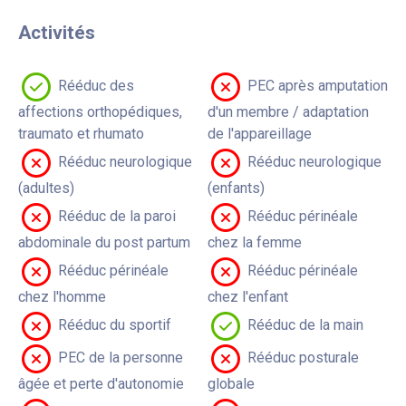
Activités
Rééduc des
PEC après amputation
affections orthopédiques,
d'un membre / adaptation
traumato et rhumato
de l'appareillage
Rééduc neurologique
Rééduc neurologique
(adultes)
(enfants)
Rééduc de la paroi
Rééduc périnéale
abdominale du post partum
chez la femme
Rééduc périnéale
Rééduc périnéale
chez l'homme
chez l'enfant
Rééduc du sportif
Rééduc de la main
PEC de la personne
Rééduc posturale
âgée et perte d'autonomie
globale