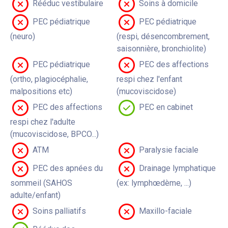
Rééduc vestibulaire
Soins à domicile
PEC pédiatrique
PEC pédiatrique
(neuro)
(respi, désencombrement,
saisonnière, bronchiolite)
PEC pédiatrique
PEC des affections
(ortho, plagiocéphalie,
respi chez l'enfant
malpositions etc)
(mucoviscidose)
PEC des affections
PEC en cabinet
respi chez l'adulte
(mucoviscidose, BPCO...)
ATM
Paralysie faciale
PEC des apnées du
Drainage lymphatique
sommeil (SAHOS
(ex: lymphœdème, ...)
adulte/enfant)
Soins palliatifs
Maxillo-faciale