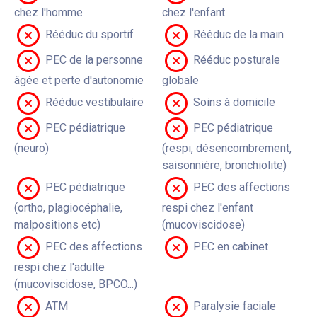
chez l'homme
chez l'enfant
Rééduc du sportif
Rééduc de la main
PEC de la personne
Rééduc posturale
âgée et perte d'autonomie
globale
Rééduc vestibulaire
Soins à domicile
PEC pédiatrique
PEC pédiatrique
(neuro)
(respi, désencombrement,
saisonnière, bronchiolite)
PEC pédiatrique
PEC des affections
(ortho, plagiocéphalie,
respi chez l'enfant
malpositions etc)
(mucoviscidose)
PEC des affections
PEC en cabinet
respi chez l'adulte
(mucoviscidose, BPCO...)
ATM
Paralysie faciale