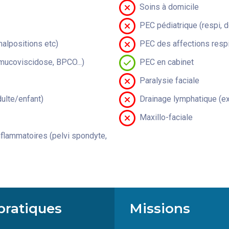
Soins à domicile
PEC pédiatrique (respi, 
malpositions etc)
PEC des affections respi
(mucoviscidose, BPCO...)
PEC en cabinet
Paralysie faciale
lte/enfant)
Drainage lymphatique (ex
Maxillo-faciale
flammatoires (pelvi spondyte,
pratiques
Missions