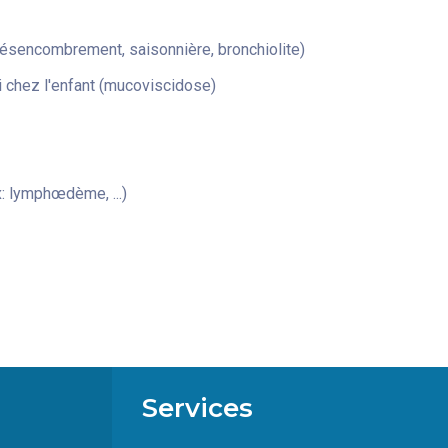
désencombrement, saisonnière, bronchiolite)
 chez l'enfant (mucoviscidose)
: lymphœdème, ...)
Services