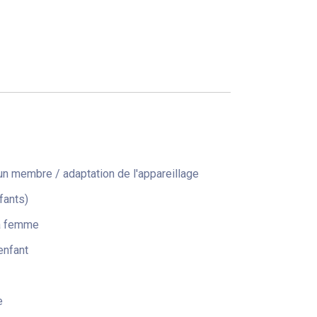
n membre / adaptation de l'appareillage
fants)
la femme
enfant
e