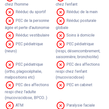
chez l'homme
chez l'enfant
Rééduc du sportif
Rééduc de la main
PEC de la personne
Rééduc posturale
âgée et perte d'autonomie
globale
Rééduc vestibulaire
Soins à domicile
PEC pédiatrique
PEC pédiatrique
(neuro)
(respi, désencombrement,
saisonnière, bronchiolite)
PEC pédiatrique
PEC des affections
(ortho, plagiocéphalie,
respi chez l'enfant
malpositions etc)
(mucoviscidose)
PEC des affections
PEC en cabinet
respi chez l'adulte
(mucoviscidose, BPCO...)
ATM
Paralysie faciale