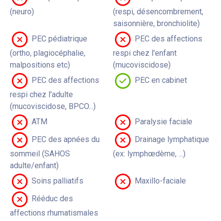
(neuro)
(respi, désencombrement,
saisonnière, bronchiolite)
PEC pédiatrique
PEC des affections
(ortho, plagiocéphalie,
respi chez l'enfant
malpositions etc)
(mucoviscidose)
PEC des affections
PEC en cabinet
respi chez l'adulte
(mucoviscidose, BPCO...)
ATM
Paralysie faciale
PEC des apnées du
Drainage lymphatique
sommeil (SAHOS
(ex: lymphœdème, ...)
adulte/enfant)
Soins palliatifs
Maxillo-faciale
Rééduc des
affections rhumatismales