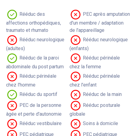
Rééduc des
PEC après amputation
affections orthopédiques,
d'un membre / adaptation
traumato et rhumato
de l'appareillage
Rééduc neurologique
Rééduc neurologique
(adultes)
(enfants)
Rééduc de la paroi
Rééduc périnéale
abdominale du post partum
chez la femme
Rééduc périnéale
Rééduc périnéale
chez l'homme
chez l'enfant
Rééduc du sportif
Rééduc de la main
PEC de la personne
Rééduc posturale
âgée et perte d'autonomie
globale
Rééduc vestibulaire
Soins à domicile
PEC pédiatrique
PEC pédiatrique