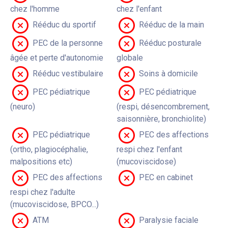
chez l'homme
chez l'enfant
Rééduc du sportif
Rééduc de la main
PEC de la personne
Rééduc posturale
âgée et perte d'autonomie
globale
Rééduc vestibulaire
Soins à domicile
PEC pédiatrique
PEC pédiatrique
(neuro)
(respi, désencombrement,
saisonnière, bronchiolite)
PEC pédiatrique
PEC des affections
(ortho, plagiocéphalie,
respi chez l'enfant
malpositions etc)
(mucoviscidose)
PEC des affections
PEC en cabinet
respi chez l'adulte
(mucoviscidose, BPCO...)
ATM
Paralysie faciale