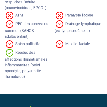
respi chez l'adulte
(mucoviscidose, BPCO...)
ATM
Paralysie faciale
PEC des apnées du
Drainage lymphatique
sommeil (SAHOS
(ex: lymphœdème, ...)
adulte/enfant)
Soins palliatifs
Maxillo-faciale
Rééduc des
affections rhumatismales
inflammatoires (pelvi
spondyte, polyarthrite
rhumatoïde)