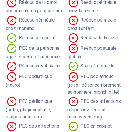
Rééduc de la paroi
Rééduc périnéale
abdominale du post partum
chez la femme
Rééduc périnéale
Rééduc périnéale
chez l'homme
chez l'enfant
Rééduc du sportif
Rééduc de la main
PEC de la personne
Rééduc posturale
âgée et perte d'autonomie
globale
Rééduc vestibulaire
Soins à domicile
PEC pédiatrique
PEC pédiatrique
(neuro)
(respi, désencombrement,
saisonnière, bronchiolite)
PEC pédiatrique
PEC des affections
(ortho, plagiocéphalie,
respi chez l'enfant
malpositions etc)
(mucoviscidose)
PEC des affections
PEC en cabinet