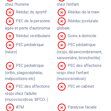
chez l'homme
chez l'enfant
Rééduc du sportif
Rééduc de la main
PEC de la personne
Rééduc posturale
âgée et perte d'autonomie
globale
Rééduc vestibulaire
Soins à domicile
PEC pédiatrique
PEC pédiatrique
(neuro)
(respi, désencombrement,
saisonnière, bronchiolite)
PEC pédiatrique
PEC des affections
(ortho, plagiocéphalie,
respi chez l'enfant
malpositions etc)
(mucoviscidose)
PEC des affections
PEC en cabinet
respi chez l'adulte
(mucoviscidose, BPCO...)
ATM
Paralysie faciale