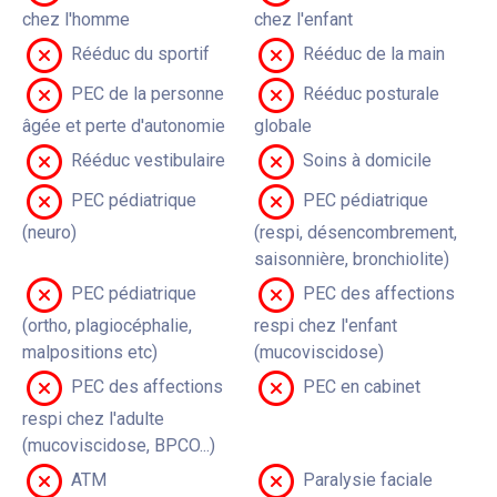
chez l'homme
chez l'enfant
Rééduc du sportif
Rééduc de la main
PEC de la personne
Rééduc posturale
âgée et perte d'autonomie
globale
Rééduc vestibulaire
Soins à domicile
PEC pédiatrique
PEC pédiatrique
(neuro)
(respi, désencombrement,
saisonnière, bronchiolite)
PEC pédiatrique
PEC des affections
(ortho, plagiocéphalie,
respi chez l'enfant
malpositions etc)
(mucoviscidose)
PEC des affections
PEC en cabinet
respi chez l'adulte
(mucoviscidose, BPCO...)
ATM
Paralysie faciale