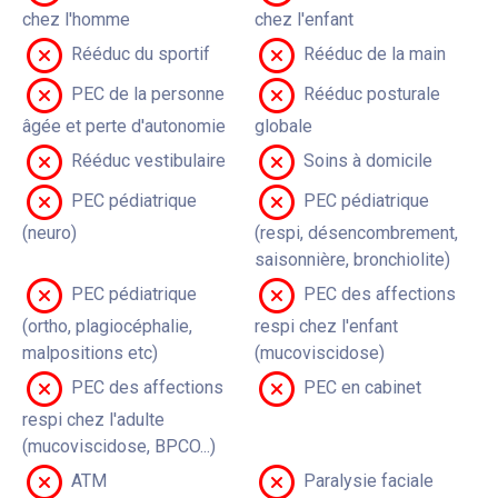
chez l'homme
chez l'enfant
Rééduc du sportif
Rééduc de la main
PEC de la personne
Rééduc posturale
âgée et perte d'autonomie
globale
Rééduc vestibulaire
Soins à domicile
PEC pédiatrique
PEC pédiatrique
(neuro)
(respi, désencombrement,
saisonnière, bronchiolite)
PEC pédiatrique
PEC des affections
(ortho, plagiocéphalie,
respi chez l'enfant
malpositions etc)
(mucoviscidose)
PEC des affections
PEC en cabinet
respi chez l'adulte
(mucoviscidose, BPCO...)
ATM
Paralysie faciale