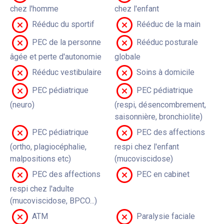
chez l'homme
chez l'enfant
Rééduc du sportif
Rééduc de la main
PEC de la personne
Rééduc posturale
âgée et perte d'autonomie
globale
Rééduc vestibulaire
Soins à domicile
PEC pédiatrique
PEC pédiatrique
(neuro)
(respi, désencombrement,
saisonnière, bronchiolite)
PEC pédiatrique
PEC des affections
(ortho, plagiocéphalie,
respi chez l'enfant
malpositions etc)
(mucoviscidose)
PEC des affections
PEC en cabinet
respi chez l'adulte
(mucoviscidose, BPCO...)
ATM
Paralysie faciale