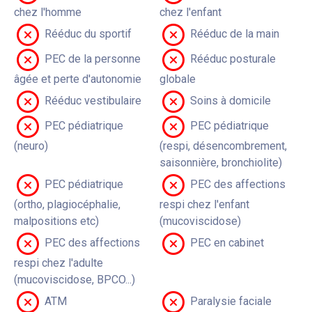
chez l'homme
chez l'enfant
Rééduc du sportif
Rééduc de la main
PEC de la personne
Rééduc posturale
âgée et perte d'autonomie
globale
Rééduc vestibulaire
Soins à domicile
PEC pédiatrique
PEC pédiatrique
(neuro)
(respi, désencombrement,
saisonnière, bronchiolite)
PEC pédiatrique
PEC des affections
(ortho, plagiocéphalie,
respi chez l'enfant
malpositions etc)
(mucoviscidose)
PEC des affections
PEC en cabinet
respi chez l'adulte
(mucoviscidose, BPCO...)
ATM
Paralysie faciale