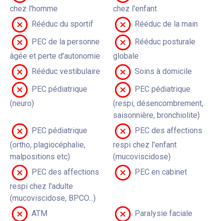
chez l'homme
chez l'enfant
Rééduc du sportif
Rééduc de la main
PEC de la personne
Rééduc posturale
âgée et perte d'autonomie
globale
Rééduc vestibulaire
Soins à domicile
PEC pédiatrique
PEC pédiatrique
(neuro)
(respi, désencombrement,
saisonnière, bronchiolite)
PEC pédiatrique
PEC des affections
(ortho, plagiocéphalie,
respi chez l'enfant
malpositions etc)
(mucoviscidose)
PEC des affections
PEC en cabinet
respi chez l'adulte
(mucoviscidose, BPCO...)
ATM
Paralysie faciale