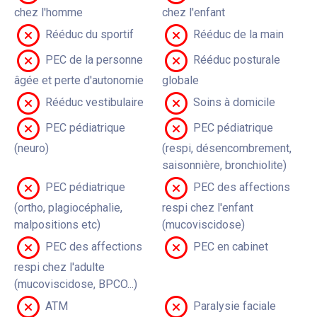
chez l'homme
chez l'enfant
Rééduc du sportif
Rééduc de la main
PEC de la personne
Rééduc posturale
âgée et perte d'autonomie
globale
Rééduc vestibulaire
Soins à domicile
PEC pédiatrique
PEC pédiatrique
(neuro)
(respi, désencombrement,
saisonnière, bronchiolite)
PEC pédiatrique
PEC des affections
(ortho, plagiocéphalie,
respi chez l'enfant
malpositions etc)
(mucoviscidose)
PEC des affections
PEC en cabinet
respi chez l'adulte
(mucoviscidose, BPCO...)
ATM
Paralysie faciale