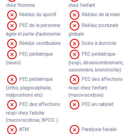
chez l'homme
chez l'enfant
Rééduc du sportif
Rééduc de la main
PEC de la personne
Rééduc posturale
âgée et perte d'autonomie
globale
Rééduc vestibulaire
Soins à domicile
PEC pédiatrique
PEC pédiatrique
(neuro)
(respi, désencombrement,
saisonnière, bronchiolite)
PEC pédiatrique
PEC des affections
(ortho, plagiocéphalie,
respi chez l'enfant
malpositions etc)
(mucoviscidose)
PEC des affections
PEC en cabinet
respi chez l'adulte
(mucoviscidose, BPCO...)
ATM
Paralysie faciale