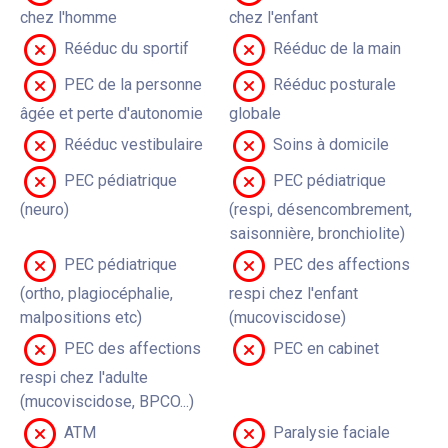
chez l'homme
chez l'enfant
Rééduc du sportif
Rééduc de la main
PEC de la personne
Rééduc posturale
âgée et perte d'autonomie
globale
Rééduc vestibulaire
Soins à domicile
PEC pédiatrique
PEC pédiatrique
(neuro)
(respi, désencombrement,
saisonnière, bronchiolite)
PEC pédiatrique
PEC des affections
(ortho, plagiocéphalie,
respi chez l'enfant
malpositions etc)
(mucoviscidose)
PEC des affections
PEC en cabinet
respi chez l'adulte
(mucoviscidose, BPCO...)
ATM
Paralysie faciale