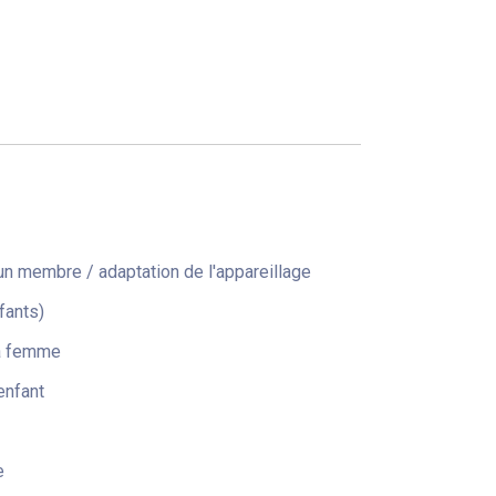
n membre / adaptation de l'appareillage
fants)
la femme
enfant
e