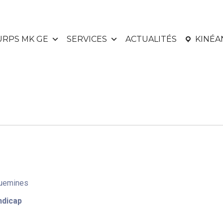
URPS MK GE
SERVICES
ACTUALITÉS
KINÉ
guemines
ndicap