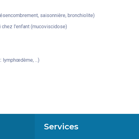
désencombrement, saisonnière, bronchiolite)
 chez l'enfant (mucoviscidose)
: lymphœdème, ...)
Services