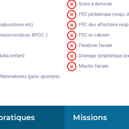
Soins à domicile
PEC pédiatrique (respi, 
malpositions etc)
PEC des affections respi
(mucoviscidose, BPCO...)
PEC en cabinet
Paralysie faciale
lte/enfant)
Drainage lymphatique (ex
Maxillo-faciale
flammatoires (pelvi spondyte,
pratiques
Missions