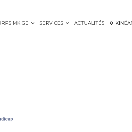
URPS MK GE
SERVICES
ACTUALITÉS
KINÉ
ndicap