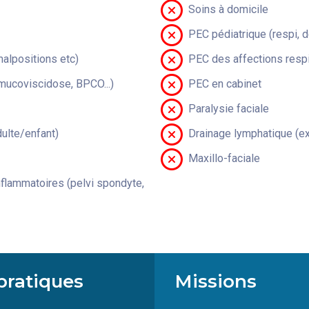
Soins à domicile
PEC pédiatrique (respi, 
malpositions etc)
PEC des affections respi
(mucoviscidose, BPCO...)
PEC en cabinet
Paralysie faciale
lte/enfant)
Drainage lymphatique (ex
Maxillo-faciale
flammatoires (pelvi spondyte,
pratiques
Missions