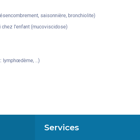
désencombrement, saisonnière, bronchiolite)
 chez l'enfant (mucoviscidose)
: lymphœdème, ...)
Services