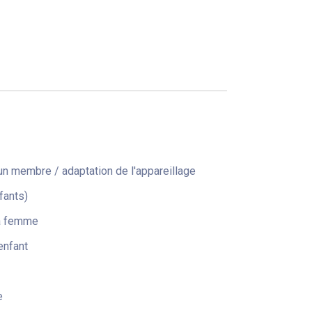
n membre / adaptation de l'appareillage
fants)
la femme
enfant
e