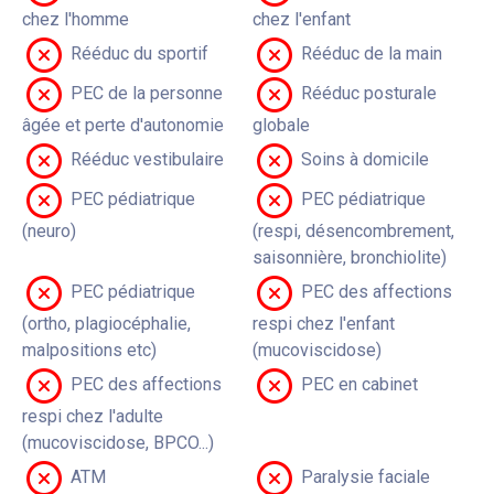
chez l'homme
chez l'enfant
Rééduc du sportif
Rééduc de la main
PEC de la personne
Rééduc posturale
âgée et perte d'autonomie
globale
Rééduc vestibulaire
Soins à domicile
PEC pédiatrique
PEC pédiatrique
(neuro)
(respi, désencombrement,
saisonnière, bronchiolite)
PEC pédiatrique
PEC des affections
(ortho, plagiocéphalie,
respi chez l'enfant
malpositions etc)
(mucoviscidose)
PEC des affections
PEC en cabinet
respi chez l'adulte
(mucoviscidose, BPCO...)
ATM
Paralysie faciale