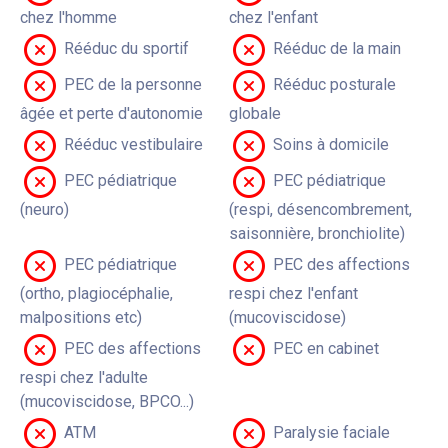
chez l'homme
chez l'enfant
Rééduc du sportif
Rééduc de la main
PEC de la personne
Rééduc posturale
âgée et perte d'autonomie
globale
Rééduc vestibulaire
Soins à domicile
PEC pédiatrique
PEC pédiatrique
(neuro)
(respi, désencombrement,
saisonnière, bronchiolite)
PEC pédiatrique
PEC des affections
(ortho, plagiocéphalie,
respi chez l'enfant
malpositions etc)
(mucoviscidose)
PEC des affections
PEC en cabinet
respi chez l'adulte
(mucoviscidose, BPCO...)
ATM
Paralysie faciale