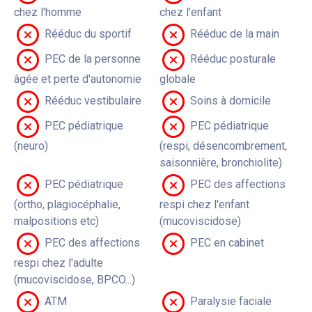
chez l'homme
chez l'enfant
Rééduc du sportif
Rééduc de la main
PEC de la personne
Rééduc posturale
âgée et perte d'autonomie
globale
Rééduc vestibulaire
Soins à domicile
PEC pédiatrique
PEC pédiatrique
(neuro)
(respi, désencombrement,
saisonnière, bronchiolite)
PEC pédiatrique
PEC des affections
(ortho, plagiocéphalie,
respi chez l'enfant
malpositions etc)
(mucoviscidose)
PEC des affections
PEC en cabinet
respi chez l'adulte
(mucoviscidose, BPCO...)
ATM
Paralysie faciale