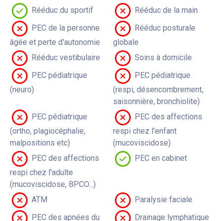
Rééduc du sportif
Rééduc de la main
PEC de la personne
Rééduc posturale
âgée et perte d'autonomie
globale
Rééduc vestibulaire
Soins à domicile
PEC pédiatrique
PEC pédiatrique
(neuro)
(respi, désencombrement,
saisonnière, bronchiolite)
PEC pédiatrique
PEC des affections
(ortho, plagiocéphalie,
respi chez l'enfant
malpositions etc)
(mucoviscidose)
PEC des affections
PEC en cabinet
respi chez l'adulte
(mucoviscidose, BPCO...)
ATM
Paralysie faciale
PEC des apnées du
Drainage lymphatique