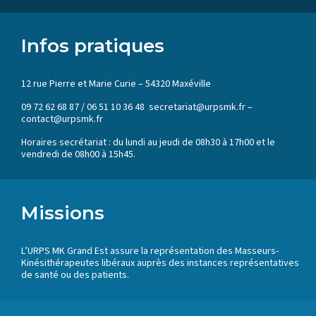
Infos pratiques
12 rue Pierre et Marie Curie – 54320 Maxéville
09 72 62 68 87 / 06 51 10 36 48 secretariat@urpsmk.fr –
contact@urpsmk.fr
Horaires secrétariat : du lundi au jeudi de 08h30 à 17h00 et le
vendredi de 08h00 à 15h45.
Missions
L’URPS MK Grand Est assure la représentation des Masseurs-
Kinésithérapeutes libéraux auprès des instances représentatives
de santé ou des patients.