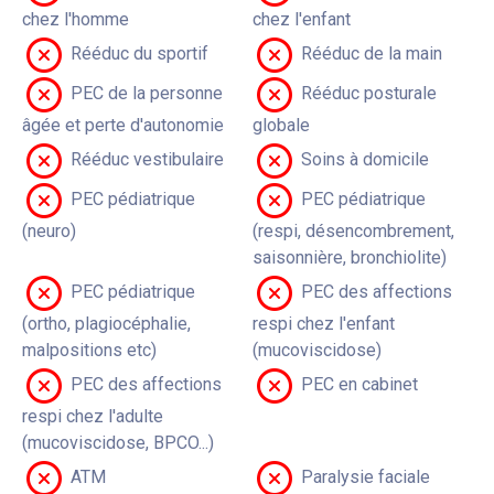
chez l'homme
chez l'enfant
Rééduc du sportif
Rééduc de la main
PEC de la personne
Rééduc posturale
âgée et perte d'autonomie
globale
Rééduc vestibulaire
Soins à domicile
PEC pédiatrique
PEC pédiatrique
(neuro)
(respi, désencombrement,
saisonnière, bronchiolite)
PEC pédiatrique
PEC des affections
(ortho, plagiocéphalie,
respi chez l'enfant
malpositions etc)
(mucoviscidose)
PEC des affections
PEC en cabinet
respi chez l'adulte
(mucoviscidose, BPCO...)
ATM
Paralysie faciale