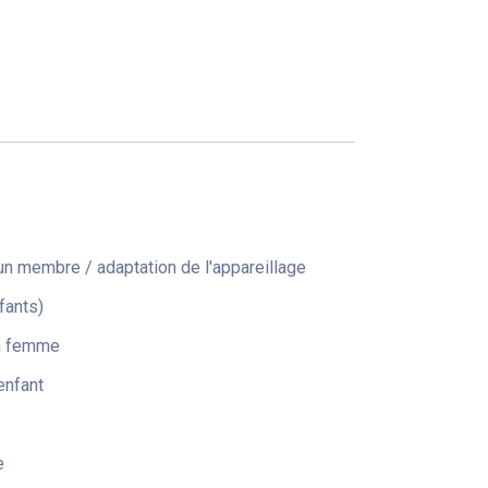
n membre / adaptation de l'appareillage
fants)
la femme
enfant
e