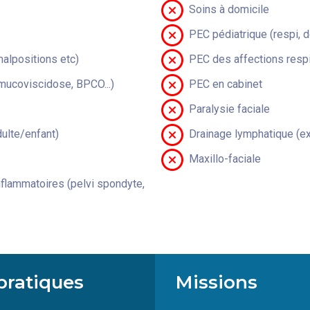
Soins à domicile
PEC pédiatrique (respi, 
malpositions etc)
PEC des affections respi
(mucoviscidose, BPCO...)
PEC en cabinet
Paralysie faciale
lte/enfant)
Drainage lymphatique (ex
Maxillo-faciale
flammatoires (pelvi spondyte,
pratiques
Missions