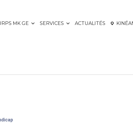
URPS MK GE
SERVICES
ACTUALITÉS
KINÉ
ndicap