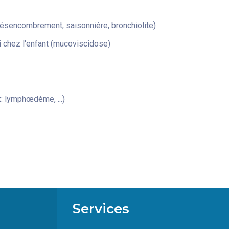
désencombrement, saisonnière, bronchiolite)
 chez l'enfant (mucoviscidose)
: lymphœdème, ...)
Services