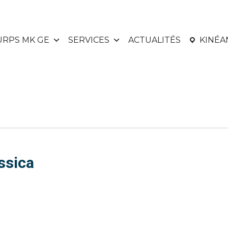
URPS MK GE
SERVICES
ACTUALITÉS
KINÉ
sica