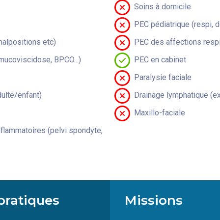
Soins à domicile
PEC pédiatrique (respi, 
malpositions etc)
PEC des affections respi
(mucoviscidose, BPCO...)
PEC en cabinet
Paralysie faciale
lte/enfant)
Drainage lymphatique (ex
Maxillo-faciale
flammatoires (pelvi spondyte,
pratiques
Missions