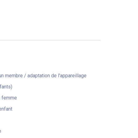
n membre / adaptation de l'appareillage
fants)
la femme
enfant
e