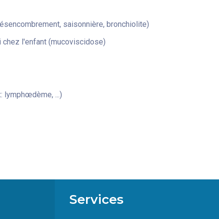
désencombrement, saisonnière, bronchiolite)
 chez l'enfant (mucoviscidose)
: lymphœdème, ...)
Services