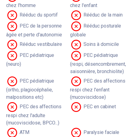
chez l'homme
chez l'enfant
Rééduc du sportif
Rééduc de la main
PEC de la personne
Rééduc posturale
âgée et perte d'autonomie
globale
Rééduc vestibulaire
Soins à domicile
PEC pédiatrique
PEC pédiatrique
(neuro)
(respi, désencombrement,
saisonnière, bronchiolite)
PEC pédiatrique
PEC des affections
(ortho, plagiocéphalie,
respi chez l'enfant
malpositions etc)
(mucoviscidose)
PEC des affections
PEC en cabinet
respi chez l'adulte
(mucoviscidose, BPCO...)
ATM
Paralysie faciale