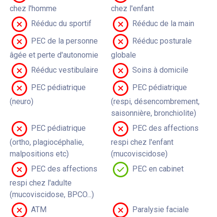
chez l'homme
chez l'enfant
Rééduc du sportif
Rééduc de la main
PEC de la personne
Rééduc posturale
âgée et perte d'autonomie
globale
Rééduc vestibulaire
Soins à domicile
PEC pédiatrique
PEC pédiatrique
(neuro)
(respi, désencombrement,
saisonnière, bronchiolite)
PEC pédiatrique
PEC des affections
(ortho, plagiocéphalie,
respi chez l'enfant
malpositions etc)
(mucoviscidose)
PEC des affections
PEC en cabinet
respi chez l'adulte
(mucoviscidose, BPCO...)
ATM
Paralysie faciale