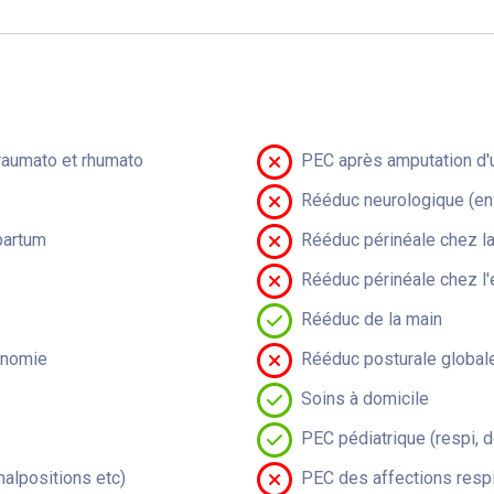
raumato et rhumato
PEC après amputation d'u
Rééduc neurologique (en
partum
Rééduc périnéale chez 
Rééduc périnéale chez l'
Rééduc de la main
onomie
Rééduc posturale global
Soins à domicile
PEC pédiatrique (respi, 
malpositions etc)
PEC des affections respi