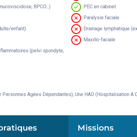
(mucoviscidose, BPCO...)
PEC en cabinet
Paralysie faciale
lte/enfant)
Drainage lymphatique (ex
Maxillo-faciale
flammatoires (pelvi spondyte,
 Personnes Agées Dépendantes), Une HAD (Hospitalisation A D
pratiques
Missions