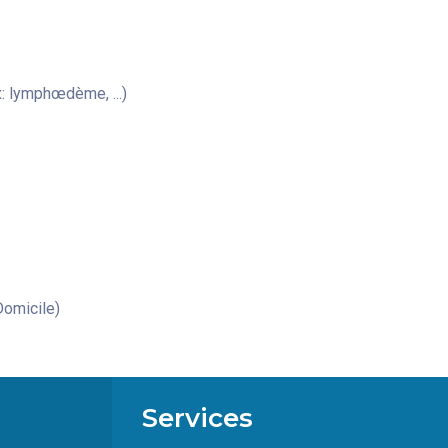
: lymphœdème, ...)
omicile)
Services