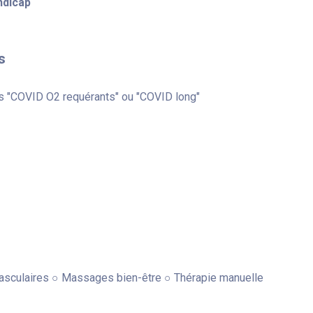
ndicap
s
s "COVID O2 requérants" ou "COVID long"
vasculaires ○ Massages bien-être ○ Thérapie manuelle