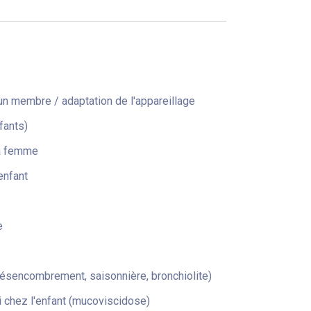
n membre / adaptation de l'appareillage
fants)
la femme
enfant
e
désencombrement, saisonnière, bronchiolite)
 chez l'enfant (mucoviscidose)