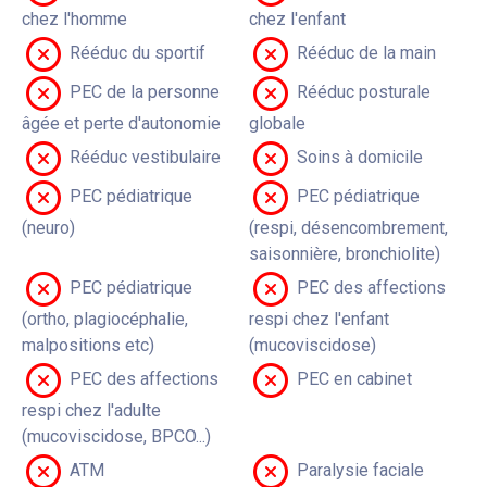
chez l'homme
chez l'enfant
Rééduc du sportif
Rééduc de la main
PEC de la personne
Rééduc posturale
âgée et perte d'autonomie
globale
Rééduc vestibulaire
Soins à domicile
PEC pédiatrique
PEC pédiatrique
(neuro)
(respi, désencombrement,
saisonnière, bronchiolite)
PEC pédiatrique
PEC des affections
(ortho, plagiocéphalie,
respi chez l'enfant
malpositions etc)
(mucoviscidose)
PEC des affections
PEC en cabinet
respi chez l'adulte
(mucoviscidose, BPCO...)
ATM
Paralysie faciale