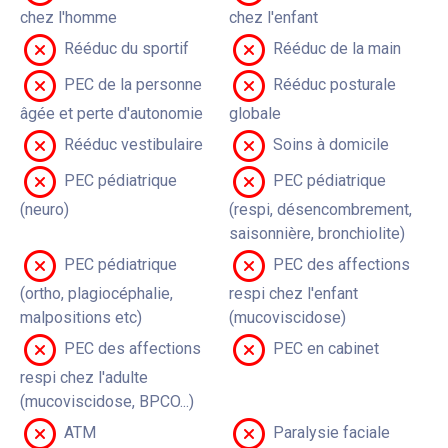
chez l'homme
chez l'enfant
Rééduc du sportif
Rééduc de la main
PEC de la personne
Rééduc posturale
âgée et perte d'autonomie
globale
Rééduc vestibulaire
Soins à domicile
PEC pédiatrique
PEC pédiatrique
(neuro)
(respi, désencombrement,
saisonnière, bronchiolite)
PEC pédiatrique
PEC des affections
(ortho, plagiocéphalie,
respi chez l'enfant
malpositions etc)
(mucoviscidose)
PEC des affections
PEC en cabinet
respi chez l'adulte
(mucoviscidose, BPCO...)
ATM
Paralysie faciale