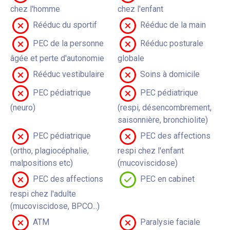
chez l'homme
chez l'enfant
Rééduc du sportif
Rééduc de la main
PEC de la personne
Rééduc posturale
âgée et perte d'autonomie
globale
Rééduc vestibulaire
Soins à domicile
PEC pédiatrique
PEC pédiatrique
(neuro)
(respi, désencombrement,
saisonnière, bronchiolite)
PEC pédiatrique
PEC des affections
(ortho, plagiocéphalie,
respi chez l'enfant
malpositions etc)
(mucoviscidose)
PEC des affections
PEC en cabinet
respi chez l'adulte
(mucoviscidose, BPCO...)
ATM
Paralysie faciale