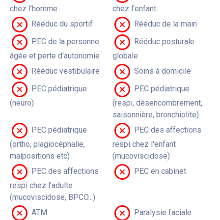
chez l'homme
chez l'enfant
Rééduc du sportif
Rééduc de la main
PEC de la personne
Rééduc posturale
âgée et perte d'autonomie
globale
Rééduc vestibulaire
Soins à domicile
PEC pédiatrique
PEC pédiatrique
(neuro)
(respi, désencombrement,
saisonnière, bronchiolite)
PEC pédiatrique
PEC des affections
(ortho, plagiocéphalie,
respi chez l'enfant
malpositions etc)
(mucoviscidose)
PEC des affections
PEC en cabinet
respi chez l'adulte
(mucoviscidose, BPCO...)
ATM
Paralysie faciale