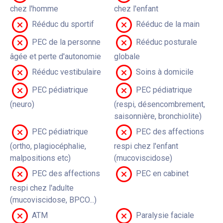
chez l'homme
chez l'enfant
Rééduc du sportif
Rééduc de la main
PEC de la personne
Rééduc posturale
âgée et perte d'autonomie
globale
Rééduc vestibulaire
Soins à domicile
PEC pédiatrique
PEC pédiatrique
(neuro)
(respi, désencombrement,
saisonnière, bronchiolite)
PEC pédiatrique
PEC des affections
(ortho, plagiocéphalie,
respi chez l'enfant
malpositions etc)
(mucoviscidose)
PEC des affections
PEC en cabinet
respi chez l'adulte
(mucoviscidose, BPCO...)
ATM
Paralysie faciale