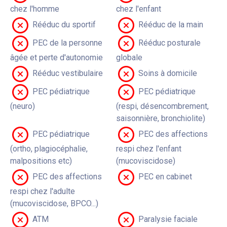
chez l'homme
chez l'enfant
Rééduc du sportif
Rééduc de la main
PEC de la personne
Rééduc posturale
âgée et perte d'autonomie
globale
Rééduc vestibulaire
Soins à domicile
PEC pédiatrique
PEC pédiatrique
(neuro)
(respi, désencombrement,
saisonnière, bronchiolite)
PEC pédiatrique
PEC des affections
(ortho, plagiocéphalie,
respi chez l'enfant
malpositions etc)
(mucoviscidose)
PEC des affections
PEC en cabinet
respi chez l'adulte
(mucoviscidose, BPCO...)
ATM
Paralysie faciale