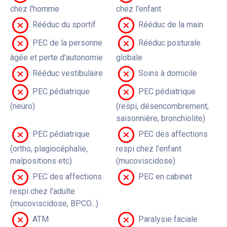
chez l'homme
chez l'enfant
Rééduc du sportif
Rééduc de la main
PEC de la personne
Rééduc posturale
âgée et perte d'autonomie
globale
Rééduc vestibulaire
Soins à domicile
PEC pédiatrique
PEC pédiatrique
(neuro)
(respi, désencombrement,
saisonnière, bronchiolite)
PEC pédiatrique
PEC des affections
(ortho, plagiocéphalie,
respi chez l'enfant
malpositions etc)
(mucoviscidose)
PEC des affections
PEC en cabinet
respi chez l'adulte
(mucoviscidose, BPCO...)
ATM
Paralysie faciale