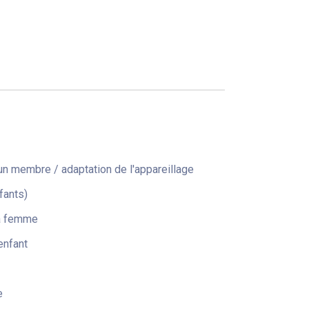
n membre / adaptation de l'appareillage
fants)
la femme
enfant
e