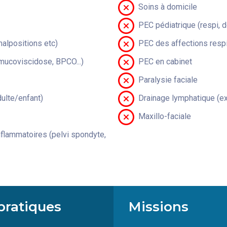
Soins à domicile
PEC pédiatrique (respi, 
malpositions etc)
PEC des affections respi
(mucoviscidose, BPCO...)
PEC en cabinet
Paralysie faciale
lte/enfant)
Drainage lymphatique (ex
Maxillo-faciale
flammatoires (pelvi spondyte,
pratiques
Missions