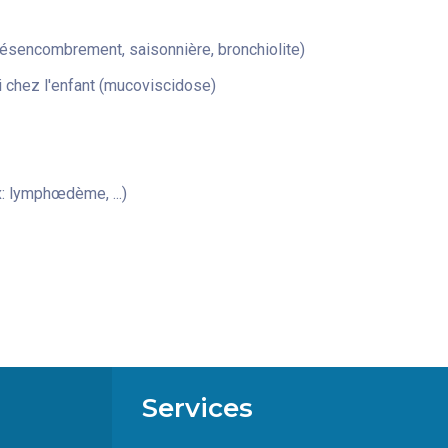
désencombrement, saisonnière, bronchiolite)
 chez l'enfant (mucoviscidose)
: lymphœdème, ...)
Services