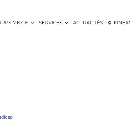
URPS MK GE
SERVICES
ACTUALITÉS
KINÉ
ndicap