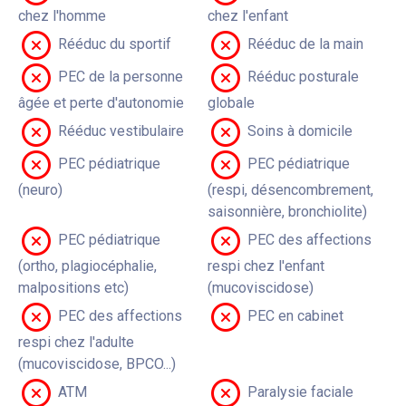
chez l'homme
chez l'enfant
Rééduc du sportif
Rééduc de la main
PEC de la personne
Rééduc posturale
âgée et perte d'autonomie
globale
Rééduc vestibulaire
Soins à domicile
PEC pédiatrique
PEC pédiatrique
(neuro)
(respi, désencombrement,
saisonnière, bronchiolite)
PEC pédiatrique
PEC des affections
(ortho, plagiocéphalie,
respi chez l'enfant
malpositions etc)
(mucoviscidose)
PEC des affections
PEC en cabinet
respi chez l'adulte
(mucoviscidose, BPCO...)
ATM
Paralysie faciale