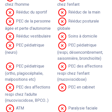
chez l'homme
chez l'enfant
Rééduc du sportif
Rééduc de la main
PEC de la personne
Rééduc posturale
âgée et perte d'autonomie
globale
Rééduc vestibulaire
Soins à domicile
PEC pédiatrique
PEC pédiatrique
(neuro)
(respi, désencombrement,
saisonnière, bronchiolite)
PEC pédiatrique
PEC des affections
(ortho, plagiocéphalie,
respi chez l'enfant
malpositions etc)
(mucoviscidose)
PEC des affections
PEC en cabinet
respi chez l'adulte
(mucoviscidose, BPCO...)
ATM
Paralysie faciale