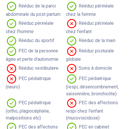
Rééduc de la paroi
Rééduc périnéale
abdominale du post partum
chez la femme
Rééduc périnéale
Rééduc périnéale
chez l'homme
chez l'enfant
Rééduc du sportif
Rééduc de la main
PEC de la personne
Rééduc posturale
âgée et perte d'autonomie
globale
Rééduc vestibulaire
Soins à domicile
PEC pédiatrique
PEC pédiatrique
(neuro)
(respi, désencombrement,
saisonnière, bronchiolite)
PEC pédiatrique
PEC des affections
(ortho, plagiocéphalie,
respi chez l'enfant
malpositions etc)
(mucoviscidose)
PEC des affections
PEC en cabinet