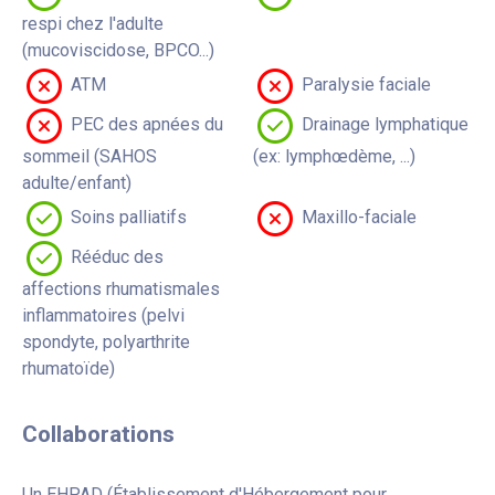
respi chez l'adulte
(mucoviscidose, BPCO...)
ATM
Paralysie faciale
PEC des apnées du
Drainage lymphatique
sommeil (SAHOS
(ex: lymphœdème, ...)
adulte/enfant)
Soins palliatifs
Maxillo-faciale
Rééduc des
affections rhumatismales
inflammatoires (pelvi
spondyte, polyarthrite
rhumatoïde)
Collaborations
Un EHPAD (Établissement d'Hébergement pour