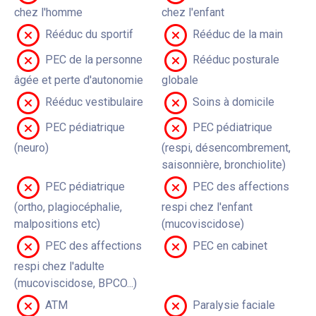
chez l'homme
chez l'enfant
Rééduc du sportif
Rééduc de la main
PEC de la personne
Rééduc posturale
âgée et perte d'autonomie
globale
Rééduc vestibulaire
Soins à domicile
PEC pédiatrique
PEC pédiatrique
(neuro)
(respi, désencombrement,
saisonnière, bronchiolite)
PEC pédiatrique
PEC des affections
(ortho, plagiocéphalie,
respi chez l'enfant
malpositions etc)
(mucoviscidose)
PEC des affections
PEC en cabinet
respi chez l'adulte
(mucoviscidose, BPCO...)
ATM
Paralysie faciale