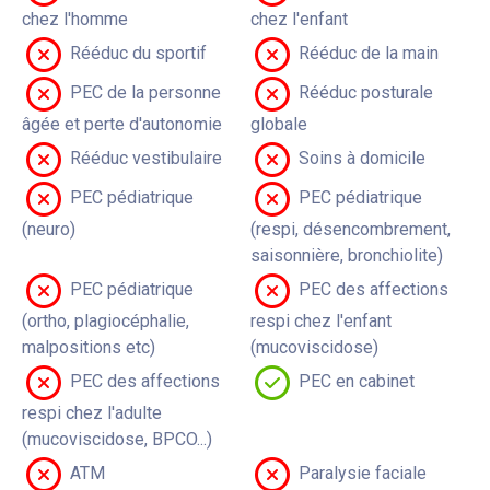
chez l'homme
chez l'enfant
Rééduc du sportif
Rééduc de la main
PEC de la personne
Rééduc posturale
âgée et perte d'autonomie
globale
Rééduc vestibulaire
Soins à domicile
PEC pédiatrique
PEC pédiatrique
(neuro)
(respi, désencombrement,
saisonnière, bronchiolite)
PEC pédiatrique
PEC des affections
(ortho, plagiocéphalie,
respi chez l'enfant
malpositions etc)
(mucoviscidose)
PEC des affections
PEC en cabinet
respi chez l'adulte
(mucoviscidose, BPCO...)
ATM
Paralysie faciale