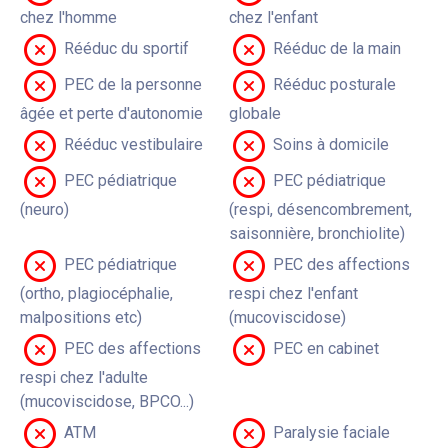
chez l'homme
chez l'enfant
Rééduc du sportif
Rééduc de la main
PEC de la personne
Rééduc posturale
âgée et perte d'autonomie
globale
Rééduc vestibulaire
Soins à domicile
PEC pédiatrique
PEC pédiatrique
(neuro)
(respi, désencombrement,
saisonnière, bronchiolite)
PEC pédiatrique
PEC des affections
(ortho, plagiocéphalie,
respi chez l'enfant
malpositions etc)
(mucoviscidose)
PEC des affections
PEC en cabinet
respi chez l'adulte
(mucoviscidose, BPCO...)
ATM
Paralysie faciale