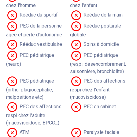
chez l'homme
chez l'enfant
Rééduc du sportif
Rééduc de la main
PEC de la personne
Rééduc posturale
âgée et perte d'autonomie
globale
Rééduc vestibulaire
Soins à domicile
PEC pédiatrique
PEC pédiatrique
(neuro)
(respi, désencombrement,
saisonnière, bronchiolite)
PEC pédiatrique
PEC des affections
(ortho, plagiocéphalie,
respi chez l'enfant
malpositions etc)
(mucoviscidose)
PEC des affections
PEC en cabinet
respi chez l'adulte
(mucoviscidose, BPCO...)
ATM
Paralysie faciale