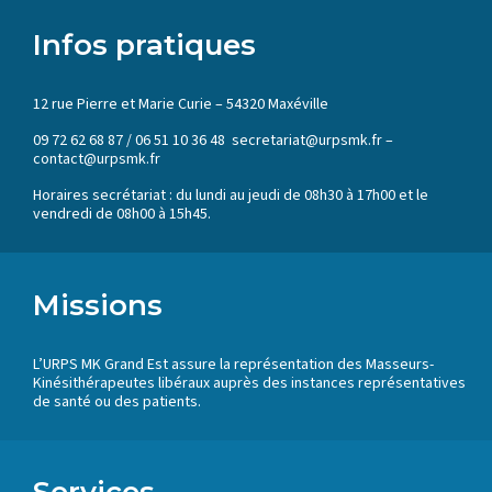
Infos pratiques
12 rue Pierre et Marie Curie – 54320 Maxéville
09 72 62 68 87 / 06 51 10 36 48 secretariat@urpsmk.fr –
contact@urpsmk.fr
Horaires secrétariat : du lundi au jeudi de 08h30 à 17h00 et le
vendredi de 08h00 à 15h45.
Missions
L’URPS MK Grand Est assure la représentation des Masseurs-
Kinésithérapeutes libéraux auprès des instances représentatives
de santé ou des patients.