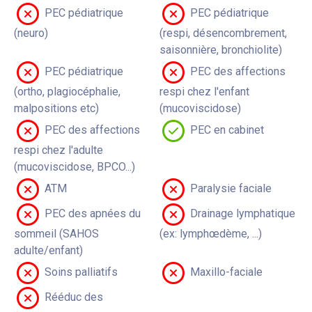
PEC pédiatrique
PEC pédiatrique
(neuro)
(respi, désencombrement,
saisonnière, bronchiolite)
PEC pédiatrique
PEC des affections
(ortho, plagiocéphalie,
respi chez l'enfant
malpositions etc)
(mucoviscidose)
PEC des affections
PEC en cabinet
respi chez l'adulte
(mucoviscidose, BPCO...)
ATM
Paralysie faciale
PEC des apnées du
Drainage lymphatique
sommeil (SAHOS
(ex: lymphœdème, ...)
adulte/enfant)
Soins palliatifs
Maxillo-faciale
Rééduc des