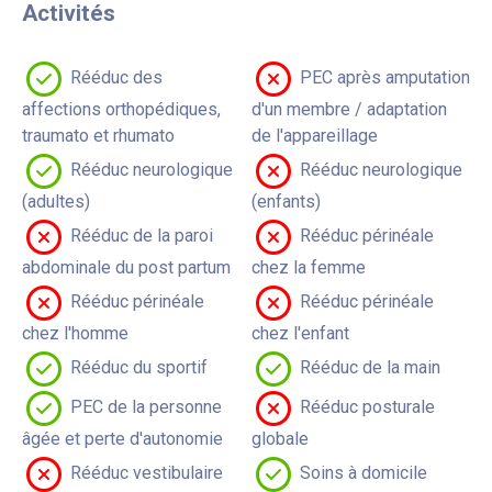
Activités
Rééduc des
PEC après amputation
affections orthopédiques,
d'un membre / adaptation
traumato et rhumato
de l'appareillage
Rééduc neurologique
Rééduc neurologique
(adultes)
(enfants)
Rééduc de la paroi
Rééduc périnéale
abdominale du post partum
chez la femme
Rééduc périnéale
Rééduc périnéale
chez l'homme
chez l'enfant
Rééduc du sportif
Rééduc de la main
PEC de la personne
Rééduc posturale
âgée et perte d'autonomie
globale
Rééduc vestibulaire
Soins à domicile