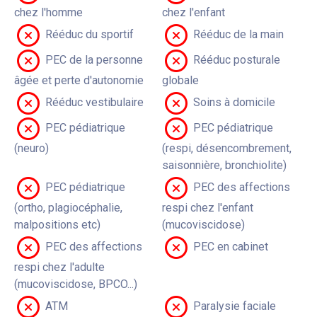
chez l'homme
chez l'enfant
Rééduc du sportif
Rééduc de la main
PEC de la personne
Rééduc posturale
âgée et perte d'autonomie
globale
Rééduc vestibulaire
Soins à domicile
PEC pédiatrique
PEC pédiatrique
(neuro)
(respi, désencombrement,
saisonnière, bronchiolite)
PEC pédiatrique
PEC des affections
(ortho, plagiocéphalie,
respi chez l'enfant
malpositions etc)
(mucoviscidose)
PEC des affections
PEC en cabinet
respi chez l'adulte
(mucoviscidose, BPCO...)
ATM
Paralysie faciale